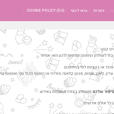
כשרות
בואו לבקר
COOKIE POLICY (EU)
רט קטן.
 בול לשולחן החתונה ותהפוך לרגע
וואו
אמיתי.
סוכר או בקצפת לפי בחירתכם.
 עדין, כיתוב שמות, סגנון קלאסי, מודרני או רומנטי הכול נקי ואסטטי בר
יפור שלכם
ותשתלב בצורה מושלמת באירוע.
בכל אולם אירועים.