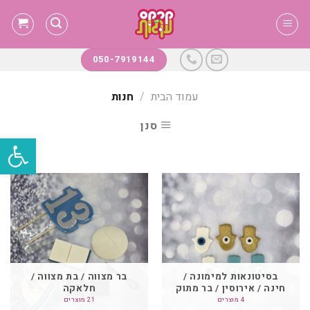
Ski
t
conten
050-7919144
עמוד הבית
/
חנות
סנן
פתח סרגל
בסיטונאות למימונה /
בר מצווה / בת מצווה /
חינה / אירוסין / בר מתוק
חלאקה
4 מוצרים
21 מוצרים