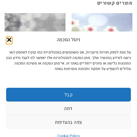
מוצרים קשורים
ניהול הסכמה
על מנת לספק חוויות מיטביות, אנו משתמשים בטכנולוגיות כמו קוקיז לאחסון ו/או
גישה למידע במכשיר שלך. מתן הסכמה לטכנולוגיות אלו יאפשר לנו לעבד מידע כגון
התנהגות גלישה או מזהים ייחודיים באתר זה. אי־מתן הסכמה או משיכת הסכמה
עלולים להשפיע על תפקוד ותכונות מסוימות באתר.
פרחים / פרפרים / גינה
דמויות אהובות
קבל
קישוט לעוגה פרח לבן נקודה ורודה
זוג עיניים חד קרן בצבע ורוד מבצק
קטנה
סוכר אכיל
₪
14.00
₪
24.00
דחה
הוספה לסל
הוספה לסל
צפה בהעדפות
Cookie Policy